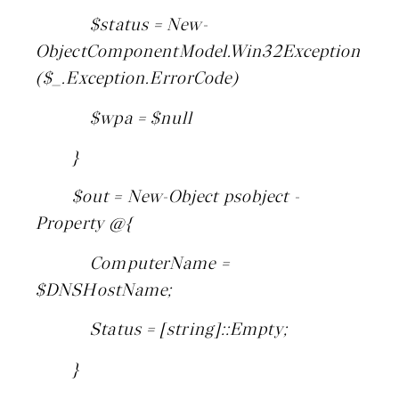
$status = New-
ObjectComponentModel.Win32Exception
($_.Exception.ErrorCode)
$wpa = $null
}
$out = New-Object psobject -
Property @{
ComputerName =
$DNSHostName;
Status = [string]::Empty;
}