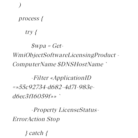
)
process {
try {
$wpa = Get-
WmiObjectSoftwareLicensingProduct -
ComputerName $DNSHostName `
-Filter «ApplicationID
=»55c92734-d682-4d71-983e-
d6ec3f16059f»» `
-Property LicenseStatus-
ErrorAction Stop
} catch {