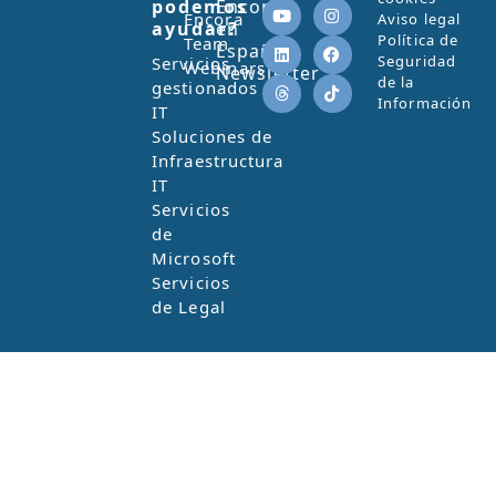
podemos
Encora
Encora
Aviso legal
ayudar?
en
Política de
Team
España
Seguridad
Servicios
Webinars
Newsletter
de la
gestionados
Información
IT
Soluciones de
Infraestructura
IT
Servicios
de
Microsoft
Servicios
de Legal