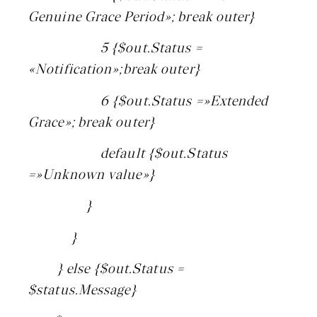
Genuine Grace Period»; break outer}
5 {$out.Status =
«Notification»;break outer}
6 {$out.Status =»Extended
Grace»; break outer}
default {$out.Status
=»Unknown value»}
}
}
} else {$out.Status =
$status.Message}