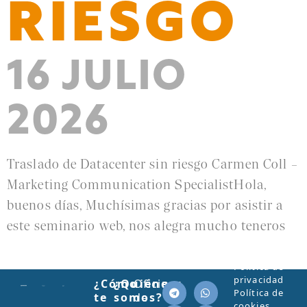
RIESGO
16 JULIO
2026
Traslado de Datacenter sin riesgo Carmen Coll –
Marketing Communication SpecialistHola,
buenos días, Muchísimas gracias por asistir a
este seminario web, nos alegra mucho teneros
Leer más »
Política de
privacidad
¿Cómo
¿Quiénes
Oficinas
Política de
te
somos?
de
cookies