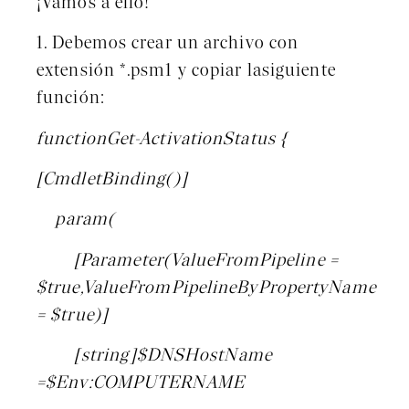
¡Vamos a ello!
1. Debemos crear un archivo con
extensión *.psm1 y copiar lasiguiente
función:
functionGet-ActivationStatus {
[CmdletBinding()]
param(
[Parameter(ValueFromPipeline =
$true,ValueFromPipelineByPropertyName
= $true)]
[string]$DNSHostName
=$Env:COMPUTERNAME