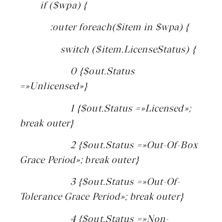
if ($wpa) {
:outer foreach($item in $wpa) {
switch ($item.LicenseStatus) {
0 {$out.Status
=»Unlicensed»}
1 {$out.Status =»Licensed»;
break outer}
2 {$out.Status =»Out-Of-Box
Grace Period»; break outer}
3 {$out.Status =»Out-Of-
Tolerance Grace Period»; break outer}
4 {$out.Status =»Non-