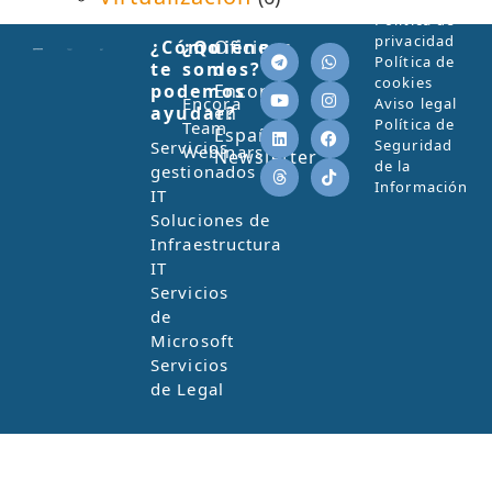
Política de
privacidad
¿Cómo
¿Quiénes
Oficinas
Política de
te
somos?
de
cookies
podemos
Encora
Encora
Aviso legal
ayudar?
en
Política de
Team
España
Seguridad
Servicios
Webinars
Newsletter
de la
gestionados
Información
IT
Soluciones de
Infraestructura
IT
Servicios
de
Microsoft
Servicios
de Legal