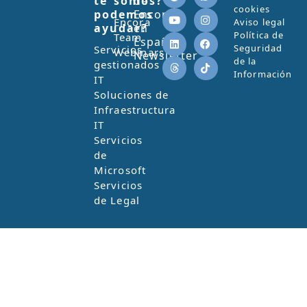
te
somos?
de
cookies
podemos
Encora
Encora
Aviso legal
ayudar?
en
Política de
Team
España
Seguridad
Servicios
Webinars
Newsletter
de la
gestionados
Información
IT
Soluciones de
Infraestructura
IT
Servicios
de
Microsoft
Servicios
de Legal