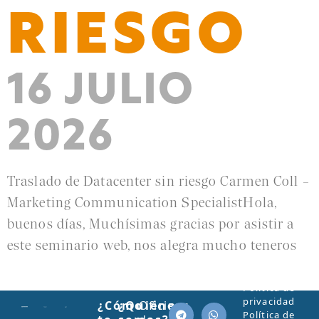
RIESGO
16 JULIO
2026
Traslado de Datacenter sin riesgo Carmen Coll –
Marketing Communication SpecialistHola,
buenos días, Muchísimas gracias por asistir a
este seminario web, nos alegra mucho teneros
Leer más »
Política de
privacidad
¿Cómo
¿Quiénes
Oficinas
Política de