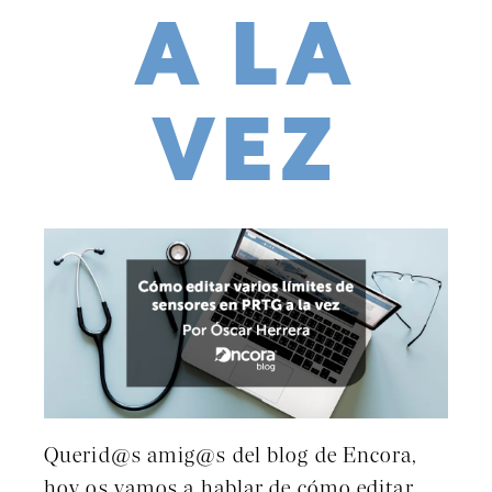
A LA
VEZ
Querid@s amig@s del blog de Encora,
hoy os vamos a hablar de cómo editar