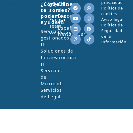
privacidad
¿Cómo
¿Quiénes
Oficinas
Política de
te
somos?
de
cookies
podemos
Encora
Encora
Aviso legal
ayudar?
en
Política de
Team
España
Seguridad
Servicios
Webinars
Newsletter
de la
gestionados
Información
IT
Soluciones de
Infraestructura
IT
Servicios
de
Microsoft
Servicios
de Legal