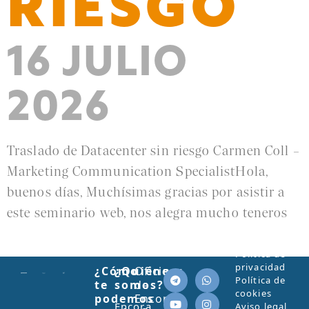
RIESGO
16 JULIO
2026
Traslado de Datacenter sin riesgo Carmen Coll –
Marketing Communication SpecialistHola,
buenos días, Muchísimas gracias por asistir a
este seminario web, nos alegra mucho teneros
Leer más »
Política de
privacidad
¿Cómo
¿Quiénes
Oficinas
Política de
te
somos?
de
cookies
podemos
Encora
Encora
Aviso legal